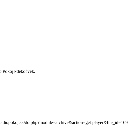
io Pokoj kdekoľvek.
.radiopokoj.sk/do.php?module=archive&action=get-player&file_id=16