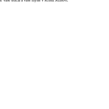
 vaše srdcia a vaše mysle v Kristu Ježišovi.