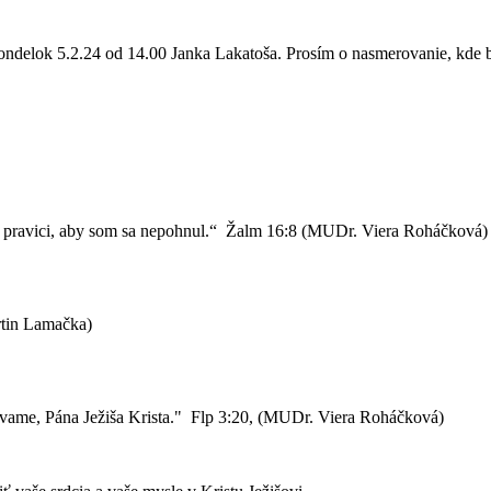
v pondelok 5.2.24 od 14.00 Janka Lakatoša. Prosím o nasmerovanie, kde
j pravici, aby som sa nepohnul.“ Žalm 16:8 (MUDr. Viera Roháčková)
artin Lamačka)
kávame, Pána Ježiša Krista." Flp 3:20, (MUDr. Viera Roháčková)