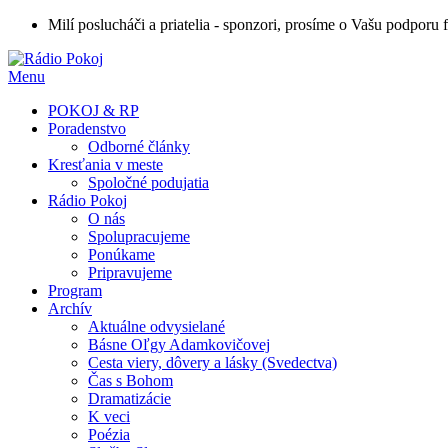
Milí poslucháči a priatelia - sponzori, prosíme o Vašu podporu
Menu
POKOJ & RP
Poradenstvo
Odborné články
Kresťania v meste
Spoločné podujatia
Rádio Pokoj
O nás
Spolupracujeme
Ponúkame
Pripravujeme
Program
Archív
Aktuálne odvysielané
Básne Oľgy Adamkovičovej
Cesta viery, dôvery a lásky (Svedectva)
Čas s Bohom
Dramatizácie
K veci
Poézia