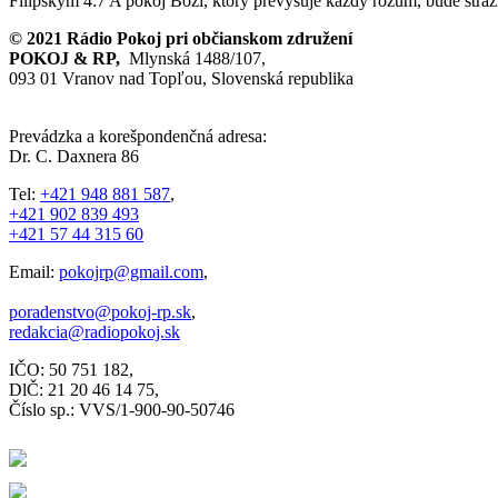
Filipským 4:7
A pokoj Boží, ktorý prevyšuje každý rozum, bude strážiť
© 2021 Rádio Pokoj pri občianskom združení
POKOJ & RP,
Mlynská 1488/107,
093 01 Vranov nad Topľou, Slovenská republika
Prevádzka a korešpondenčná adresa:
Dr. C. Daxnera 86
Tel:
+421 948 881 587
,
+421 902 839 493
+421 57 44 315 60
Email:
pokojrp@gmail.com
,
poradenstvo@pokoj-rp.sk
,
redakcia@radiopokoj.sk
IČO: 50 751 182,
DlČ: 21 20 46 14 75,
Číslo sp.: VVS/1-900-90-50746