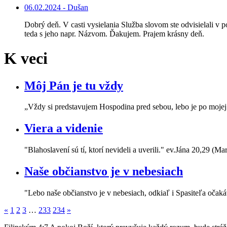
06.02.2024 - Dušan
Dobrý deň. V casti vysielania Služba slovom ste odvisielali 
teda s jeho napr. Názvom. Ďakujem. Prajem krásny deň.
K veci
Môj Pán je tu vždy
„Vždy si predstavujem Hospodina pred sebou, lebo je po moje
Viera a videnie
"Blahoslavení sú tí, ktorí nevideli a uverili." ev.Jána 20,29 (M
Naše občianstvo je v nebesiach
"Lebo naše občianstvo je v nebesiach, odkiaľ i Spasiteľa oča
«
1
2
3
…
233
234
»