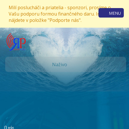
Milí poslucháči a priatelia - sponzori, prosíme o
MENU
Vašu podporu formou finančného daru. Informácie
nájdete v položke "Podporte nás".
Naživo
O nás