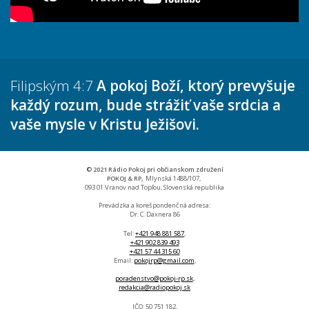
Filipským 4:7
A pokoj Boží, ktorý prevyšuje
každý rozum, bude strážiť vaše srdcia a
vaše mysle v Kristu Ježišovi.
© 2021 Rádio Pokoj pri občianskom združení
POKOJ & RP,
Mlynská 1488/107,
093 01 Vranov nad Topľou, Slovenská republika
Prevádzka a korešpondenčná adresa:
Dr. C. Daxnera 86
Tel:
+421 948 881 587
,
+421 902 839 493
+421 57 44 315 60
Email:
pokojrp@gmail.com
,
poradenstvo@pokoj-rp.sk
,
redakcia@radiopokoj.sk
IČO: 50 751 182,