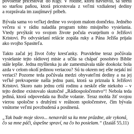
povolenie pricestovať do Rigy. V rodine, ktorú navštívili, sa stretli
so staršou paňou, ktorá pricestovala z veľmi vzdialenej dediny
a rozprávala im zaujímavý príbeh.
Bývala sama vo veľkej dedine vo svojom malom domčeku. Jedného
večera si v rádiu naladila program tohto misijného vysielania.
Vtedy prvýkrát vo svojom živote počula evanjelium o Ježišovi
Kristovi. Po odvysielaní relácie zopäla ruky a Pána Ježiša prijala
ako svojho Spasiteľa.
Takto začal jej život čoby kresťanky. Pravidelne teraz počúvala
vysielanie tejto rádiovej misie a učila sa chápať posolstvo Biblie
stále lepšie. Jedna myšlienka ju ale zamestnávala stále dookola: bola
azda v celom okolí jedinou veriacou? Sú tu okrem nej ešte nejakí iní
veriaci? Pozorne teda počúvala medzi obyvateľmi dediny a na jej
veľké prekvapenie našla jednu pani, ktorá sa priznala k Ježišovi
Kristovi. Skoro nato jednu celú rodinu a neskôr ešte niekoho – v
tejto dedine existovalo skutočné „Rádiospoločenstvo“! Nebola teda
jediná, ktorá odpovedala na Božie volanie. Teraz mohla žiť svojou
vierou spoločne s druhými v reálnom spoločenstve, čím bývala
vnútorne veľmi povzbudená a posilnená.
„Tak bude moje slovo... nenavráti sa ku mne prázdne, ale vykoná,
čo sa mne páči, úspešne spraví, na čo ho posielam.“
(Izaiáš 55,11)