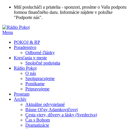
Milí poslucháči a priatelia - sponzori, prosíme o Vašu podporu
formou finančného daru. Informácie nájdete v položke
"Podporte nás".
Menu
POKOJ & RP
Poradenstvo
Odborné články
Kresťania v meste
Spoločné podujatia
Rádio Pokoj
O nás
Spolupracujeme
Ponúkame
Pripravujeme
Program
Archív
Aktuálne odvysielané
Básne Oľgy Adamkovičovej
Cesta viery, dôvery a lásky (Svedectva)
Čas s Bohom
Dramatizácie