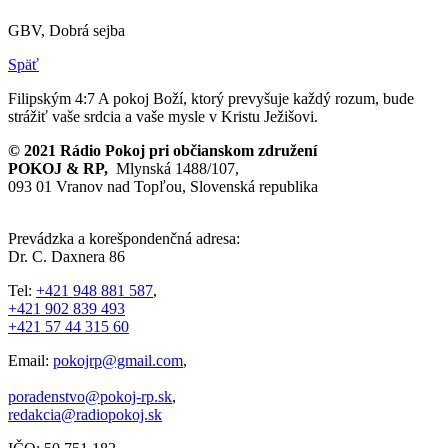
GBV, Dobrá sejba
Späť
Filipským 4:7
A pokoj Boží, ktorý prevyšuje každý rozum, bude
strážiť vaše srdcia a vaše mysle v Kristu Ježišovi.
© 2021 Rádio Pokoj pri občianskom združení
POKOJ & RP,
Mlynská 1488/107,
093 01 Vranov nad Topľou, Slovenská republika
Prevádzka a korešpondenčná adresa:
Dr. C. Daxnera 86
Tel:
+421 948 881 587
,
+421 902 839 493
+421 57 44 315 60
Email:
pokojrp@gmail.com
,
poradenstvo@pokoj-rp.sk
,
redakcia@radiopokoj.sk