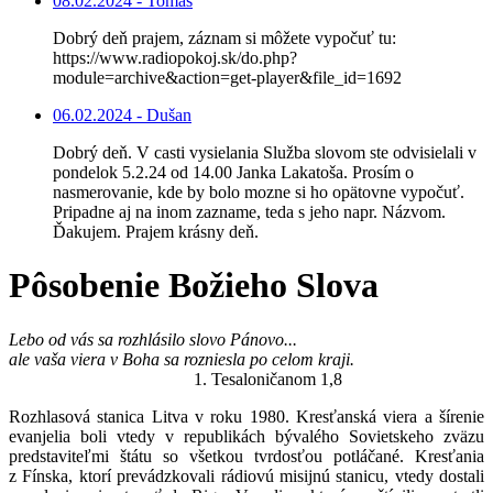
08.02.2024 - Tomáš
Dobrý deň prajem, záznam si môžete vypočuť tu:
https://www.radiopokoj.sk/do.php?
module=archive&action=get-player&file_id=1692
06.02.2024 - Dušan
Dobrý deň. V casti vysielania Služba slovom ste odvisielali v
pondelok 5.2.24 od 14.00 Janka Lakatoša. Prosím o
nasmerovanie, kde by bolo mozne si ho opätovne vypočuť.
Pripadne aj na inom zazname, teda s jeho napr. Názvom.
Ďakujem. Prajem krásny deň.
Pôsobenie Božieho Slova
Lebo od vás sa rozhlásilo slovo Pánovo...
ale vaša viera v Boha sa rozniesla po celom kraji.
1. Tesaloničanom 1,8
Rozhlasová stanica Litva v roku 1980. Kresťanská viera a šírenie
evanjelia boli vtedy v republikách bývalého Sovietskeho zväzu
predstaviteľmi štátu so všetkou tvrdosťou potláčané. Kresťania
z Fínska, ktorí prevádzkovali rádiovú misijnú stanicu, vtedy dostali